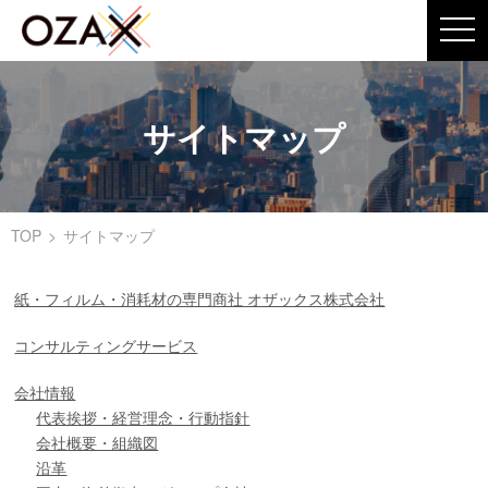
t
o
g
g
l
e
サイトマップ
n
a
v
i
g
a
t
TOP
サイトマップ
i
o
n
紙・フィルム・消耗材の専門商社 オザックス株式会社
コンサルティングサービス
会社情報
代表挨拶・経営理念・行動指針
会社概要・組織図
沿革