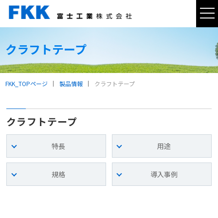
tog
nav
クラフトテープ
FKK_TOPページ
製品情報
クラフトテープ
クラフトテープ
特長
用途
規格
導入事例